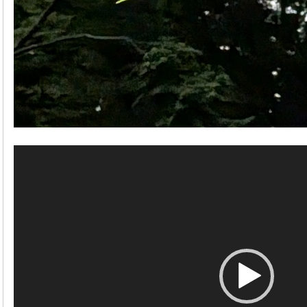
動
画
プ
レ
ー
ヤ
ー