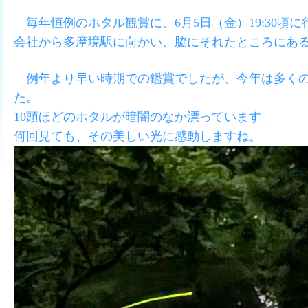
毎年恒例のホタル観賞に、6月5日（金）19:30頃
会社から多摩境駅に向かい、脇にそれたところにあ
例年より早い時期での鑑賞でしたが、今年は多く
た。
10頭ほどのホタルが暗闇のなか漂っています。
何回見ても、その美しい光に感動しますね。